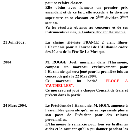
pour se refaire classer.
Elle obtint avec honneur un premier prix
ascendant et de ce fait, elle accéda à la division
ème
ème
supérieure en se classant en 2
division 2
section.
Vu les résultats obtenus au concours et de ses
instruments variés,
la Fanfare devient Harmonie.
21 Juin 2002,
La chaîne télévisée FRANCE 2 vient filmer
l'Harmonie pour le Journal de 13H dans le cadre
des 20 ans de la Fête De La Musique.
2004,
M. ROGGE Joël, musicien dans l'Harmonie,
compose un morceau exclusivement pour
l'Harmonie qui sera joué pour la première fois au
concert de gala le 22 Mai 2004.
Ce morceau fut batisé
"ELOGE A
VAUCHELLES".
Ce morceau est joué a chaque Concert de Gala et
présent dans la partie.
24 Mars 2004,
Le Président de l'Harmonie, M. HOIN, annonce à
l'assemblée générale qu'il ne se représente plus à
son poste de Président pour des raisons
personnelles.
L'Harmonie le remercie pour tous ses brillantes
aides et le soutient qu'il a pu donner pendant les