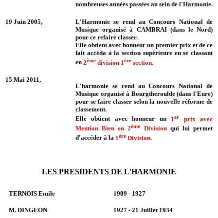
nombreuses années passées au sein de l'Harmonie.
19 Juin 2005,
L'Harmonie se rend au Concours National de
Musique organisé à CAMBRAI (dans le Nord)
pour ce refaire classer.
Elle obtient avec honneur un premier prix et de ce
fait accéda à la section supérieure en se classant
ème
ère
en
2
division 1
section.
15 Mai 2011,
L'harmonie se rend au Concours National de
Musique organisé à Bourgtheroulde (dans l'Eure)
pour se faire classer selon la nouvelle réforme de
classement.
er
Elle obtient avec honneur un
1
prix avec
ème
Mention Bien en 2
Division
qui lui permet
ère
d'accéder à la
1
Division
.
LES PRESIDENTS DE L'HARMONIE
TERNOIS Emile
1909 - 1927
M. DINGEON
1927 - 21 Juillet 1934