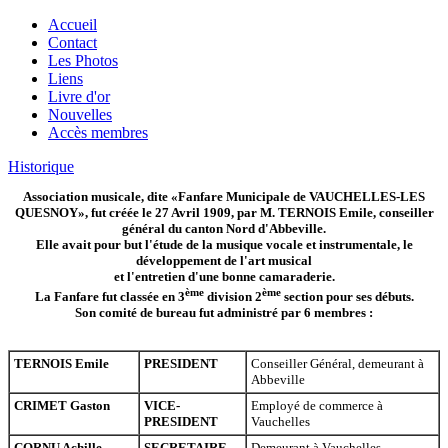
Accueil
Contact
Les Photos
Liens
Livre d'or
Nouvelles
Accès membres
Historique
Association musicale, dite «Fanfare Municipale de VAUCHELLES-LES
QUESNOY», fut créée le 27 Avril 1909, par M. TERNOIS Emile, conseiller
général du canton Nord d'Abbeville.
Elle avait pour but l'étude de la musique vocale et instrumentale, le
développement de l'art musical
et l'entretien d'une bonne camaraderie.
ème
ème
La Fanfare fut classée en 3
division 2
section pour ses débuts.
Son comité de bureau fut administré par 6 membres :
TERNOIS Emile
PRESIDENT
Conseiller Général, demeurant à
Abbeville
CRIMET Gaston
VICE-
Employé de commerce à
PRESIDENT
Vauchelles
CORNU Achille
SECRETAIRE
Demeurant à Vauchelles