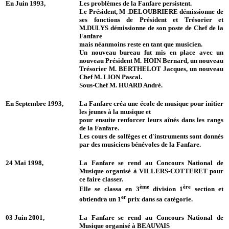
En Juin 1993,
Les problèmes de la Fanfare persistent.
Le Président, M .DELOUBRIERE démissionne de
ses fonctions de Président et Trésorier et
M.DULYS démissionne de son poste de Chef de la
Fanfare
mais néanmoins reste en tant que musicien.
Un nouveau bureau fut mis en place avec un
nouveau Président M. HOIN Bernard, un nouveau
Trésorier M. BERTHELOT Jacques, un nouveau
Chef M. LION Pascal.
Sous-Chef M. HUARD André.
En Septembre 1993,
La Fanfare créa une école de musique pour initier
les jeunes à la musique et
pour ensuite renforcer leurs aînés dans les rangs
de la Fanfare.
Les cours de solfèges et d'instruments sont donnés
par des musiciens bénévoles de la Fanfare.
24 Mai 1998,
La Fanfare se rend au Concours National de
Musique organisé à VILLERS-COTTERET pour
ce faire classer.
ème
ère
Elle se classa en 3
division 1
section et
er
obtiendra un 1
prix dans sa catégorie.
03 Juin 2001,
La Fanfare se rend au Concours National de
Musique organisé à BEAUVAIS